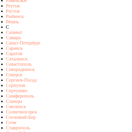
Раменское
Реутов
Ростов
Рыбинск
Рязань
С
Салават
Самара
Санкт-Петербург
Саранск
Саратов
Сахалинск
Севастополь
Северодвинск
Северск
Сергиев-Посад
Серпухов
Сертолово
Симферополь
Сланцы
Смоленск
Солнечногорск
Сосновый-Бор
Сочи
Ставрополь