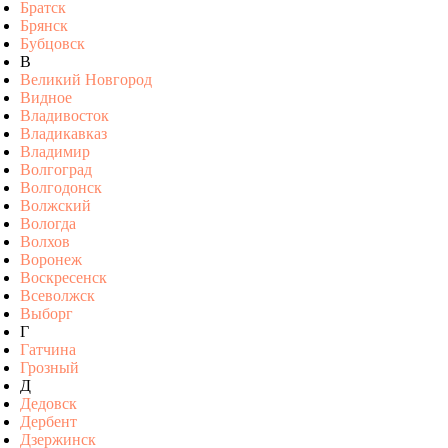
Братск
Брянск
Бубцовск
В
Великий Новгород
Видное
Владивосток
Владикавказ
Владимир
Волгоград
Волгодонск
Волжский
Вологда
Волхов
Воронеж
Воскресенск
Всеволжск
Выборг
Г
Гатчина
Грозный
Д
Дедовск
Дербент
Дзержинск