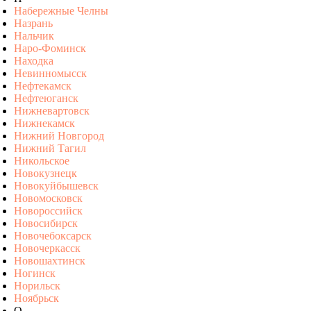
Набережные Челны
Назрань
Нальчик
Наро-Фоминск
Находка
Невинномысск
Нефтекамск
Нефтеюганск
Нижневартовск
Нижнекамск
Нижний Новгород
Нижний Тагил
Никольское
Новокузнецк
Новокуйбышевск
Новомосковск
Новороссийск
Новосибирск
Новочебоксарск
Новочеркасск
Новошахтинск
Ногинск
Норильск
Ноябрьск
О