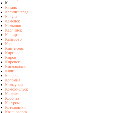
К
Казань
Калининград
Калуга
Каменск
Камышин
Каспийск
Кашира
Кемерово
Керчь
Кингисепп
Кириши
Киров
Кировск
Кисловодск
Клин
Ковров
Коломна
Коммунар
Комсомольск
Копейск
Королев
Кострома
Котельники
Красногорск