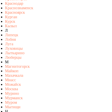
Краснодар
Краснознаменск
Красноярск
Курган
Курск
Кызыл
Л
Липецк
Лобня
Луга
Луховицы
Лыткарино
Люберцы
М
Магнитогорск
Майкоп
Махачкала
Миасс
Можайск
Москва
Мурино
Мурманск
Муром
Мытищи
Н