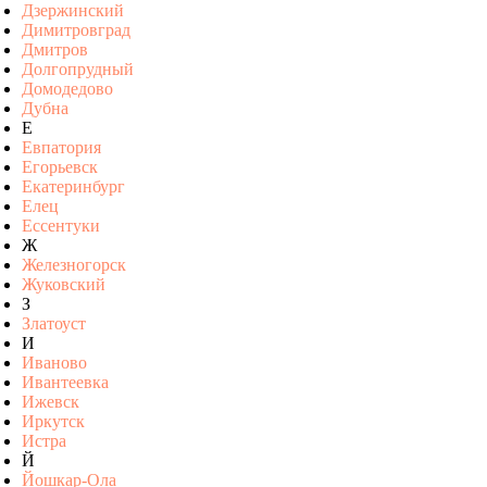
Дзержинский
Димитровград
Дмитров
Долгопрудный
Домодедово
Дубна
Е
Евпатория
Егорьевск
Екатеринбург
Елец
Ессентуки
Ж
Железногорск
Жуковский
З
Златоуст
И
Иваново
Ивантеевка
Ижевск
Иркутск
Истра
Й
Йошкар-Ола