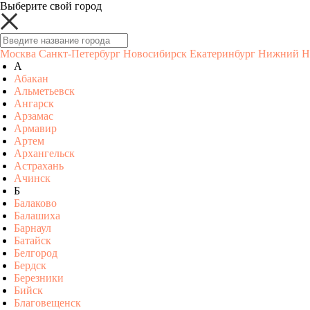
Выберите свой город
Москва
Санкт-Петербург
Новосибирск
Екатеринбург
Нижний Н
А
Абакан
Альметьевск
Ангарск
Арзамас
Армавир
Артем
Архангельск
Астрахань
Ачинск
Б
Балаково
Балашиха
Барнаул
Батайск
Белгород
Бердск
Березники
Бийск
Благовещенск